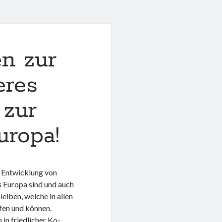
n zur
eres
zur
uropa!
 Entwicklung von
s Europa sind und auch
eiben, welche in allen
rfen und können.
in friedlicher Ko-