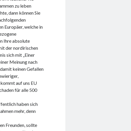
sammen zu leben
hte, dann können Sie
achfolgenden
en Europäer, welche in
gezogene
n Ihre absolute
it der nordirischen
s sich mit „Einer
Meiner Meinung nach
 damit keinen Gefallen
hwieriger,
s kommt auf uns EU
chaden für alle 500
entlich haben sich
snahmen mehr, denn
en Freunden, sollte