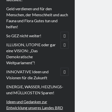
Geld verdienen und für den
Menschen, der Menschheit und auch
Fauna und Flora Gutes tun und
helfen!
menu
child
So GEZ nicht weiter!
open
menu
child
ILLUSION, UTOPIE oder gar
open
eine VISION: „Das
Demokratische
Weltparlament“!
menu
child
INNOVATIVE Ideen und
open
Visionen für die Zukunft
ENERGIE, WASSER, HEIZUNGS-
und MÜLLKOSTEN Sparen!
Ideen und Gedanken zur
Entwicklung unseres Landes BRD