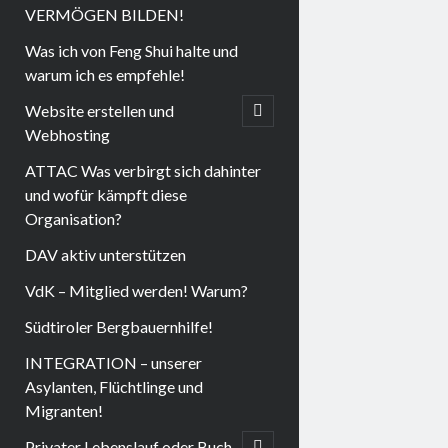
VERMÖGEN BILDEN!
Was ich von Feng Shui halte und
warum ich es empfehle!
Website erstellen und
open
child
Webhosting
menu
ATTAC Was verbirgt sich dahinter
und wofür kämpft diese
Organisation?
DAV aktiv unterstützen
VdK – Mitglied werden! Warum?
Südtiroler Bergbauernhilfe!
INTEGRATION – unserer
Asylanten, Flüchtlinge und
Migranten!
Privater Lebenslauf oder Buch
open