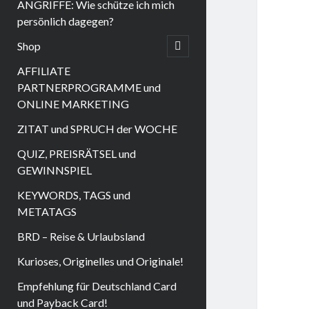
ANGRIFFE: Wie schütze ich mich
persönlich dagegen?
Shop
open
child
menu
AFFILIATE
PARTNERPROGRAMME und
ONLINE MARKETING
ZITAT und SPRUCH der WOCHE
QUIZ, PREISRÄTSEL und
GEWINNSPIEL
KEYWORDS, TAGS und
METATAGS
BRD – Reise & Urlaubsland
Kurioses, Originelles und Originale!
Empfehlung für Deutschland Card
und Payback Card!