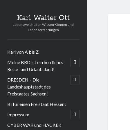
Karl Walter Ott
Lebensweisheiten Wissen Können und
Lebenserfahrungen
Karl von A bis Z
Meine BRD ist ein herrliches
open
child
Reise- und Urlaubsland!
menu
DRESDEN – Die
open
child
Landeshauptstadt des
menu
Freistaates Sachsen!
BI für einen Freistaat Hessen!
Impressum
open
child
menu
CYBER WAR und HACKER