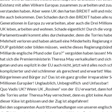
Existenz mit allen Völkern Europas zusammen zu arbeiten und zu
verstanden haben. Aber wenn UK den harten BREXIT will und möc
Ihn auch bekommen. Den Schaden durch den BREXIT haben alle n
Generationen in Europa zu verarbeiten, aber auch die Drei Million
UK leben, arbeiten und wohnen. Schade eigentlich! Durch die vor
Parlamentswahl kommt alles durcheinander, denn die Torries habe
Mehrheit verloren und haben aktuell eine Minderheits Regierung m
DUP gebildet oder bilden müssen, welche dieses Regierungsbündni
Milliarde englische Pfund oder Euro?“ vergolden haben lassen! 
hat sich die Premierministerin Theresa May verkalkuliert und sich
getan und uns explizit in der EU auch nicht, jetzt wird alles noch sc
komplizierter und viel schlimmer als gerechnet und erwartet! Wa
Bürgerinnen und Bürger zu? Das ist ein ganz großer irreparabler S
Millionen Europäer! Unglaublich, Unbegreiflich und Unfassbar!
Quo Vadis UK? Wenn UK „Rosinen“ von der EU erwartet, dann hoff
die Torries unter Theresa May verrechnet, denn es gibt keine Au
dieser Käse ist gebissen und der Zug ist abgefahren!
Bei den sogenannten Austrittsverhandlungen von unseren englisch