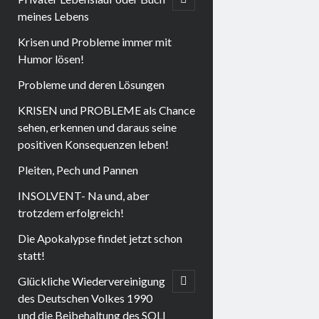
child
meines Lebens
menu
Krisen und Probleme immer mit
Humor lösen!
Probleme und deren Lösungen
KRISEN und PROBLEME als Chance
sehen, erkennen und daraus seine
positiven Konsequenzen leben!
Pleiten, Pech und Pannen
INSOLVENT- Na und, aber
trotzdem erfolgreich!
Die Apokalypse findet jetzt schon
statt!
Glückliche Wiedervereinigung
open
child
des Deutschen Volkes 1990
menu
und die Beibehaltung des SOLI