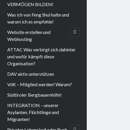
VERMÖGEN BILDEN!
Was ich von Feng Shui halte und
warum ich es empfehle!
Website erstellen und
open
child
Webhosting
menu
ATTAC Was verbirgt sich dahinter
und wofür kämpft diese
Organisation?
DAV aktiv unterstützen
VdK – Mitglied werden! Warum?
Südtiroler Bergbauernhilfe!
INTEGRATION – unserer
Asylanten, Flüchtlinge und
Migranten!
Privater Lebenslauf oder Buch
open