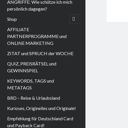
ANGRIFFE: Wie schütze ich mich
persönlich dagegen?
Shop
open
child
menu
AFFILIATE
PARTNERPROGRAMME und
ONLINE MARKETING
ZITAT und SPRUCH der WOCHE
QUIZ, PREISRÄTSEL und
GEWINNSPIEL
KEYWORDS, TAGS und
METATAGS
BRD – Reise & Urlaubsland
Kurioses, Originelles und Originale!
Empfehlung für Deutschland Card
und Payback Card!