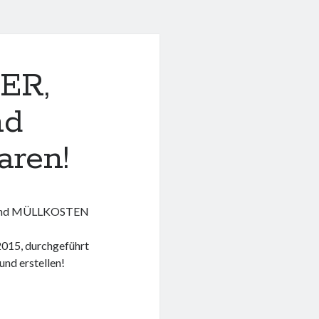
ER,
nd
ren!
- und MÜLLKOSTEN
2015, durchgeführt
und erstellen!