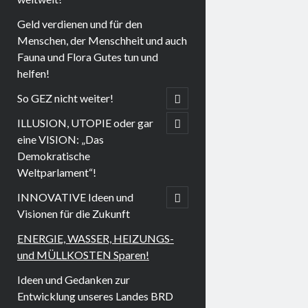
Geld verdienen und für den
Menschen, der Menschheit und auch
Fauna und Flora Gutes tun und
helfen!
menu
child
So GEZ nicht weiter!
open
menu
child
ILLUSION, UTOPIE oder gar
open
eine VISION: „Das
Demokratische
Weltparlament“!
menu
child
INNOVATIVE Ideen und
open
Visionen für die Zukunft
ENERGIE, WASSER, HEIZUNGS-
und MÜLLKOSTEN Sparen!
Ideen und Gedanken zur
Entwicklung unseres Landes BRD