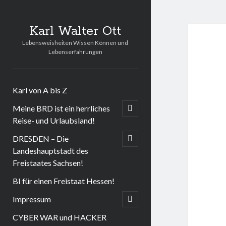
Karl Walter Ott
Lebensweisheiten Wissen Können und
Lebenserfahrungen
Karl von A bis Z
Meine BRD ist ein herrliches
open
child
Reise- und Urlaubsland!
menu
DRESDEN – Die
open
child
Landeshauptstadt des
menu
Freistaates Sachsen!
BI für einen Freistaat Hessen!
Impressum
open
child
menu
CYBER WAR und HACKER