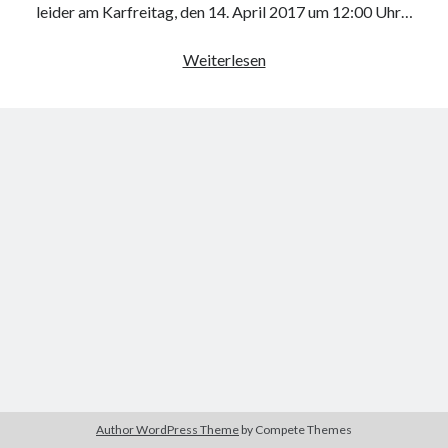
leider am Karfreitag, den 14. April 2017 um 12:00 Uhr…
Foto
Weiterlesen
von
unseren
Beiden
liebenswerten
Katzen
Author WordPress Theme
by Compete Themes